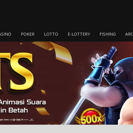
ASINO
POKER
LOTTO
E-LOTTERY
FISHING
AR